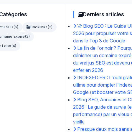
Catégories
Derniers articles
🚀 Blog SEO : Le Guide Ul
ctu SEO
(6)
Backlinks
(2)
2026 pour propulser votre s
omaine Expiré
(2)
dans le Top 3 de Google
e Labo
(4)
La fin de l'or noir ? Pourq
dénicher un domaine expiré
du vrai jus SEO est devenu
enfer en 2026
INDEXED.FR : L'outil gratu
ultime pour dompter l'index
Google (et booster votre S
Blog SEO, Annuaires et C
2026 : Le guide de survie (e
performance) par un vieux d
vieille
Presque deux mois sans ar