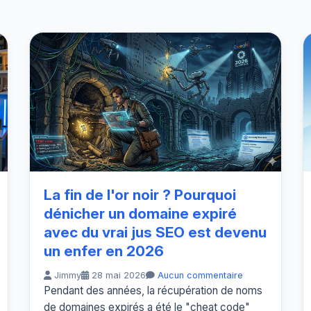
La fin de l'or noir ? Pourquoi
dénicher un domaine expiré
avec du vrai jus SEO est devenu
un enfer en 2026
Jimmy
28 mai 2026
Aucun commentaire
Pendant des années, la récupération de noms
de domaines expirés a été le "cheat code"