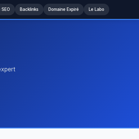
u SEO
Backlinks
Domaine Expiré
Le Labo
expert