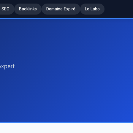
u SEO
Backlinks
Domaine Expiré
Le Labo
expert