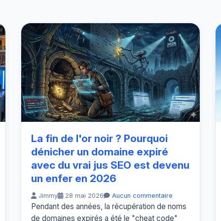
La fin de l'or noir ? Pourquoi
dénicher un domaine expiré
avec du vrai jus SEO est devenu
un enfer en 2026
Jimmy
28 mai 2026
Aucun commentaire
Pendant des années, la récupération de noms
de domaines expirés a été le "cheat code"