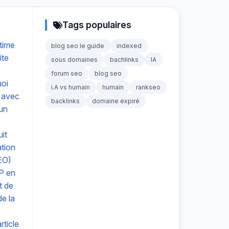
Tags populaires
time
blog seo le guide
indexed
ite
sous domaines
bachlinks
IA
forum seo
blog seo
uoi
i.A vs humain
humain
rankseo
 avec
backlinks
domaine expiré
 un
it
ation
EO)
P en
t de
e la
ticle