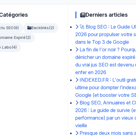
Catégories
Derniers articles
🚀 Blog SEO : Le Guide Ul
ctu SEO
(6)
Backlinks
(2)
2026 pour propulser votre s
omaine Expiré
(2)
dans le Top 3 de Google
e Labo
(4)
La fin de l'or noir ? Pourq
dénicher un domaine expiré
du vrai jus SEO est devenu
enfer en 2026
INDEXED.FR : L'outil gratu
ultime pour dompter l'index
Google (et booster votre S
Blog SEO, Annuaires et C
2026 : Le guide de survie (e
performance) par un vieux d
vieille
Presque deux mois sans ar